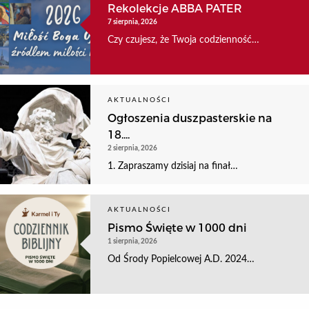
Rekolekcje ABBA PATER
7 sierpnia, 2026
Czy czujesz, że Twoja codzienność…
AKTUALNOŚCI
Ogłoszenia duszpasterskie na
18....
2 sierpnia, 2026
1. Zapraszamy dzisiaj na finał…
AKTUALNOŚCI
Pismo Święte w 1000 dni
1 sierpnia, 2026
Od Środy Popielcowej A.D. 2024…