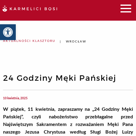
Otwórz pasek narzędzi
AKTUALNOŚCI KLASZTORU
WROCŁAW
24 Godziny Męki Pańskiej
10 kwietnia, 2025
W piątek, 11 kwietnia,
zapraszamy na
„24 Godziny Męki
Pańskiej”, czyli nabożeństwo przebłagalne przed
Najświętszym Sakramentem z rozważaniem Męki Pana
naszego Jezusa Chrystusa według Sługi Bożej Lu
iz
y