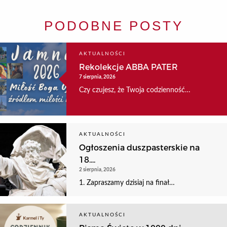
PODOBNE POSTY
AKTUALNOŚCI
Rekolekcje ABBA PATER
7 sierpnia, 2026
Czy czujesz, że Twoja codzienność…
AKTUALNOŚCI
Ogłoszenia duszpasterskie na
18....
2 sierpnia, 2026
1. Zapraszamy dzisiaj na finał…
AKTUALNOŚCI