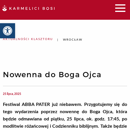
Otwórz pasek narzędzi
AKTUALNOŚCI KLASZTORU
WROCŁAW
Nowenna do Boga Ojca
25 lipca, 2025
Festiwal ABBA PATER już niebawem. Przygotujemy się do
tego wydarzenia poprzez nowennę do Boga Ojca, która
będzie odmawiana od piątku, 2
5
lipca,
ok. godz. 17:45,
po
modlitwie różańcowej
i Codzienniku biblijnym.
Także będzie