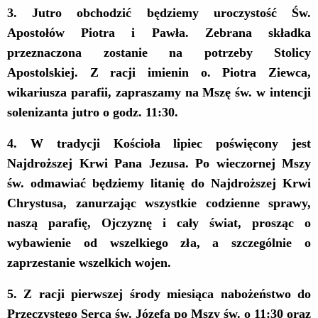
3. Jutro obchodzić będziemy
uroczystość Św.
Apostołów Piotra i Pawła.
Z
ebrana składka
przeznaczona
zostanie
na potrzeby Stolicy
Apostolskiej. Z racji imienin o. Piotra Ziewca,
wikariusza parafii, zapraszamy na Mszę św. w intencji
solenizanta jutro o godz. 1
1:30.
4
. W tradycji Kościoła lipiec poświęcony jest
Najdroższej Krwi Pana Jezusa. Po wieczornej Mszy
św. odmawiać będziemy litanię do Najdroższej Krwi
Chrystusa, zanurzając wszystkie codzienne sprawy,
naszą parafię, Ojczyznę i cały świat, prosząc o
wybawienie od wszelkiego zła, a szczególnie o
zaprzestanie wszelkich wojen.
5.
Z racji pierwszej środy miesiąca nabożeństwo do
Przeczystego Serca św. Józefa po Mszy św. o 11:30 oraz