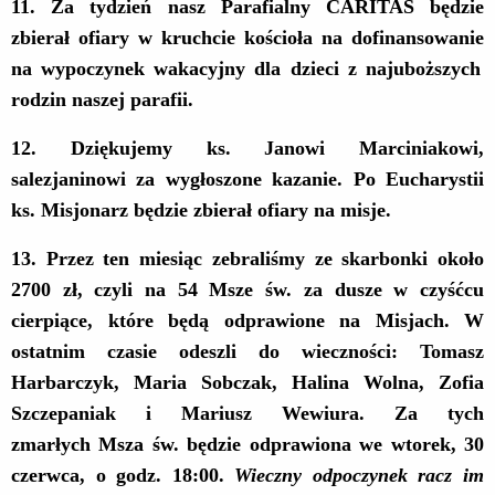
11
.
Za tydzień
nasz Parafialny CARITAS będzie
zbierał ofiary w kruchcie kościoła
na dofinansowanie
na wypoczynek wakacyjny dla dzieci z najuboższych
rodzin naszej parafii.
12
.
Dziękujemy ks. Janowi Marciniakowi,
salezjaninowi za wygłoszone kazanie. Po Eucharystii
ks. Misjonarz będzie zbierał ofiary na misje.
13.
Przez ten miesiąc zebraliśmy ze skarbonki około
2700 zł, czyli na 54 Msze św. za dusze w czyśćcu
cierpiące, które będą odprawione na Misjach. W
ostatnim czasie odeszli do wieczności: Tomasz
Harbarczyk, Maria Sobczak, Halina Wolna, Zofia
Szczepaniak i Mariusz Wewiura.
Za tych
zmarłych
Msza św. będzie odprawiona w
e wtorek
, 30
czerwca, o godz. 18:00.
Wieczny odpoczynek racz im