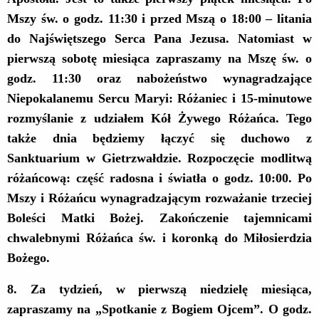
Mszy św. o godz. 11:30 i przed Mszą o 18:00 – litania
do Najświętszego Serca Pana Jezusa. Natomiast w
pierwszą sobotę miesiąca zapraszamy na Mszę św. o
godz. 11:30 oraz nabożeństwo wynagradzające
Niepokalanemu Sercu Maryi: Różaniec i 15-minutowe
rozmyślanie z udziałem Kół Żywego Różańca. Tego
także dnia będziemy łączyć się duchowo z
Sanktuarium w Gietrzwałdzie. Rozpoczęcie modlitwą
różańcową: część radosna i światła o godz. 10:00. Po
Mszy i Różańcu wynagradzającym rozważanie trzeciej
Boleści Matki Bożej. Zakończenie
tajemnicami
c
hwalebnymi Różańca św. i koronką do Miłosierdzia
Bożego.
8
. Za tydzień, w pierwszą niedzielę miesiąca,
zapraszamy na „Spotkanie z Bogiem Ojcem”. O godz.