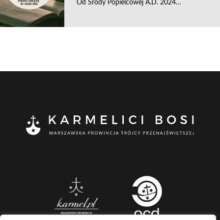
Od Środy Popielcowej A.D. 2024…