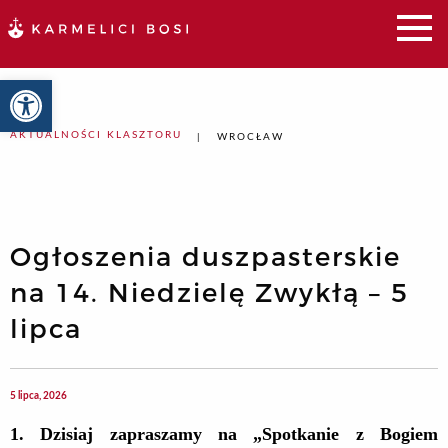
Otwórz pasek narzędzi
AKTUALNOŚCI KLASZTORU
WROCŁAW
Ogłoszenia duszpasterskie
na 14. Niedzielę Zwykłą – 5
lipca
5 lipca, 2026
1.
Dz
isiaj
zapraszamy na „Spotkanie z Bogiem