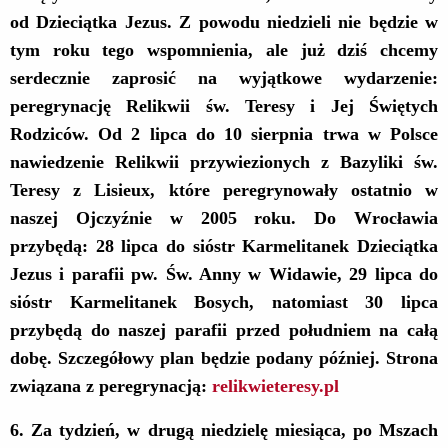
od Dzieciątka Jezus. Z powodu niedzieli nie będzie w
tym roku tego wspomnienia, ale
j
uż dziś chcemy
serdecznie zaprosić na wyjątkowe wydarzenie:
peregrynację Relikwii św. Teresy i Jej Świętych
Rodziców. Od 2 lipca do 10 sierpnia
trwa
w Polsce
nawiedzenie Relikwii przywiezionych z Bazyliki św.
Teresy z Lisieux, które peregrynowały ostatnio w
naszej Ojczyźnie
w 2005 roku. Do Wrocławia
przybędą: 28 lipca
do
sióstr Karmelitanek Dzieciątka
Jezus
i
parafii pw. Św. Anny w Widawie, 29 lipca do
sióstr Karmelitanek Bosych,
natomiast 30
lipca
przybędą do naszej parafii przed południem na całą
dobę. Szczegółowy plan będzie podany później. Strona
związana z peregrynacją:
relikwieteresy.pl
6
. Za tydzień, w drugą niedzielę miesiąca, po Mszach