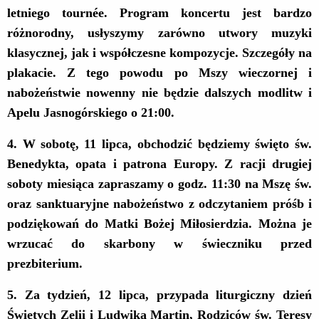
letniego tournée. Program koncertu jest bardzo
różnorodny, usłyszymy zarówno utwory muzyki
klasycznej, jak i współczesne kompozycje. Szczegóły na
plakacie.
Z tego powodu
po Mszy wieczornej i
nabożeństwie nowenny nie będzie dalszych modlitw i
Apelu Jasnogórskiego o 21:00.
4. W
sobotę
, 11 lipca, obchodzić będziemy święto św.
Benedykta, opata i patrona Europy.
Z racji drugiej
soboty miesiąca
zapraszamy o godz. 11:30 na Mszę św.
oraz sanktuaryjne nabożeństwo z odczytaniem próśb i
podziękowań do
Matki Bożej Miłosierdzia
. Można je
wrzucać do skarbony w świeczniku przed
prezbiterium.
5
. Za tydzień,
12 lipca, przypada liturgiczny dzień
Świętych Zelii i Ludwika Martin, Rodziców św. Teresy