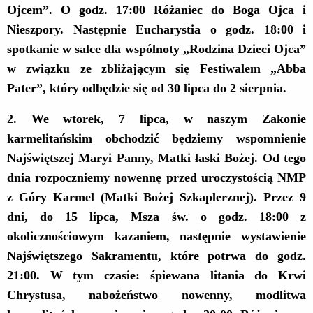
Ojcem”. O godz. 17:00 Różaniec do Boga Ojca i
Nieszpory. Następnie Eucharystia o godz. 18:00 i
spotkanie w salce dla wspólnoty „Rodzina Dzieci Ojca”
w związku ze zbliżającym się Festiwalem „Abba
Pater”, który odbędzie się od 30 lipca do 2 sierpnia.
2. We wtorek, 7 lipca, w naszym Zakonie
karmelitańskim obchodzić będziemy wspomnienie
Najświętszej Maryi Panny, Matki łaski Bożej.
Od
tego
dnia r
ozpoczniemy nowennę przed uroczystością NMP
z Góry Karmel (Matki Bożej Szkaplerznej). Przez 9
dni, do 15 lipca, Msza św. o godz. 18:00 z
okolicznościowym kazaniem, następnie wystawienie
Najświętszego Sakramentu, które potrwa do godz.
21:00. W tym czasie: śpiewana litania do Krwi
Chrystusa, nabożeństwo nowenny, modlitwa