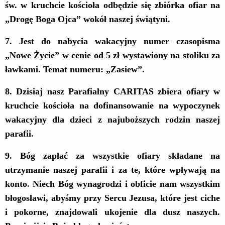
św. w kruchcie kościoła odbędzie się zbiórka ofiar na
„Drogę Boga Ojca” wokół naszej świątyni.
7
. Jest do nabycia wakacyjny numer czasopisma
„Nowe Życie” w cenie od 5 zł wystawiony na stoliku za
ławkami. Temat numeru: „
Zasiew
”.
8
.
D
zisiaj
nasz Parafialny CARITAS zbiera ofiary w
kruchcie kościoła
na dofinansowanie
na wypoczynek
wakacyjny dla dzieci z najuboższych rodzin naszej
parafii.
9
. Bóg zapłać za wszystkie ofiary składane na
utrzymanie naszej parafii i za te, które wpływają na
konto. Niech Bóg wynagrodzi i obficie nam wszystkim
błogosławi, abyśmy przy Sercu Jezusa, które jest ciche
i pokorne, znajdowali ukojenie dla dusz naszych.