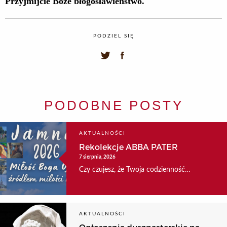
Przyjmijcie Boże błogosławieństwo.
PODZIEL SIĘ
PODOBNE POSTY
AKTUALNOŚCI
Rekolekcje ABBA PATER
7 sierpnia, 2026
Czy czujesz, że Twoja codzienność…
AKTUALNOŚCI