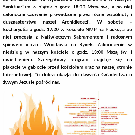
Sanktuarium w piątek o godz. 18:00
Mszą św.
, a po niej
całonocne czuwanie prowadzone przez różne wspólnoty i
duszpasterstwa
naszej Archidiecezji
. W sobotę –
Eucharystia
o godz. 1
7
:
3
0 w
kościele NMP na Piasku
, a po
niej procesja z Najświętszym Sakramentem i radosnym
śpiewem ulicami Wrocławia na Rynek. Zakończenie w
niedzielę
w naszym kościele
o godz. 13:00
Mszą św.
i
uwielbienie
m
. Szczegółowy program znajduje się na
plakacie w gablocie przed kościołem oraz na naszej stronie
internetowej. To dobra okazja do dawania świadectwa o
żywym Jezusie pośród nas.