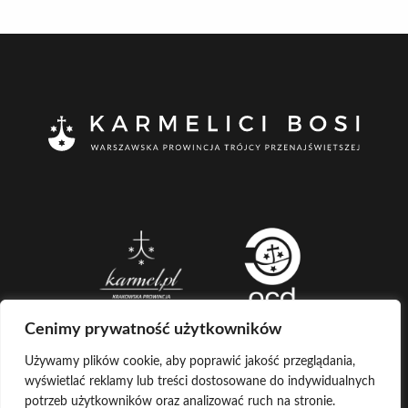
Cenimy prywatność użytkowników
Używamy plików cookie, aby poprawić jakość przeglądania,
wyświetlać reklamy lub treści dostosowane do indywidualnych
CREATED BY
potrzeb użytkowników oraz analizować ruch na stronie.