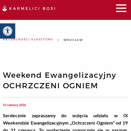
Otwórz pasek narzędzi
AKTUALNOŚCI KLASZTORU
WROCŁAW
Weekend Ewangelizacyjny
OCHRZCZENI OGNIEM
15 czerwca, 2026
Serdecznie zapraszamy do wzięcia udziału w
IX
Weekendzie Ewangelizacyjnym „Ochrzczeni Ogniem” od
19
do 21 czerwca. To wydarzenie rozpocznie się w naszym